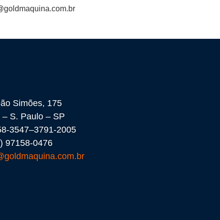
@goldmaquina.com.br
oão Simões, 175
 – S. Paulo – SP
058-3547–3791-2005
) 97158-0476
@goldmaquina.com.br