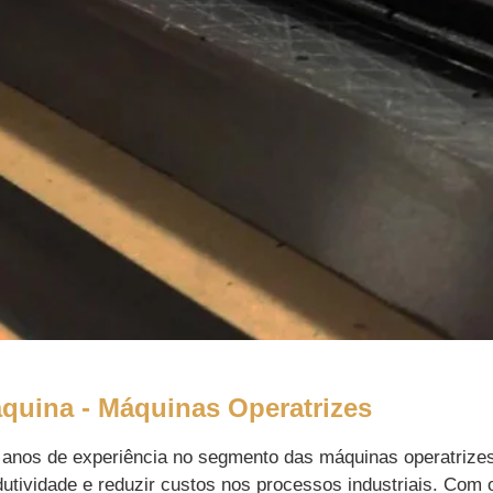
órios e Peças
quina - Máquinas Operatrizes
anos de experiência no segmento das máquinas operatrizes
dutividade e reduzir custos nos processos industriais. Com o