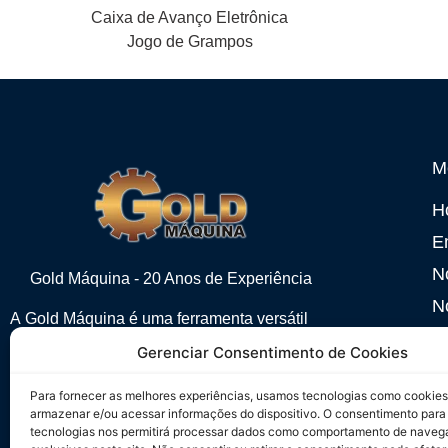
Caixa de Avanço Eletrônica
Jogo de Grampos
M
H
E
N
Gold Máquina - 20 Anos de Experiência
N
A
Gold Máquina
é uma ferramenta versátil
M
que pode ser usada em diversas indústrias,
Gerenciar Consentimento de Cookies
incluindo metalurgia, produção automotiva e
C
manufatura em geral.
Para fornecer as melhores experiências, usamos tecnologias como cookies
armazenar e/ou acessar informações do dispositivo. O consentimento para
tecnologias nos permitirá processar dados como comportamento de naveg