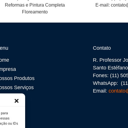
Reformas e Pintura Completa
E-mail:
contato
Floreamento
enu
Contato
ome
R. Professor J
Santo Estéfano
mpresa
Fones: (11) 5
ossos Produtos
WhatsApp: (11
ossos Serviços
Email:
contato
áquinas
ontato
 para
 essas
ação ou IDs